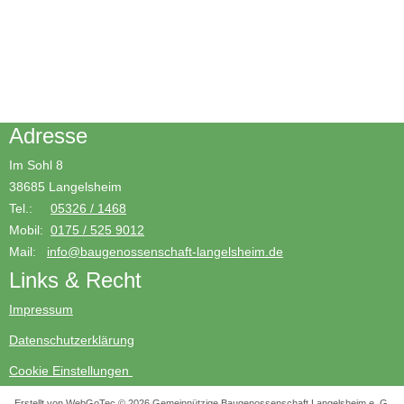
Adresse
Im Sohl 8
38685 Langelsheim
Tel.:
05326 / 1468
Mobil:
0175 / 525 9012
Mail:
info@baugenossenschaft-langelsheim.de
Links & Recht
Impressum
Datenschutzerklärung
Cookie Einstellungen
Erstellt von WebGoTec © 2026 Gemeinnützige Baugenossenschaft Langelsheim e. G.